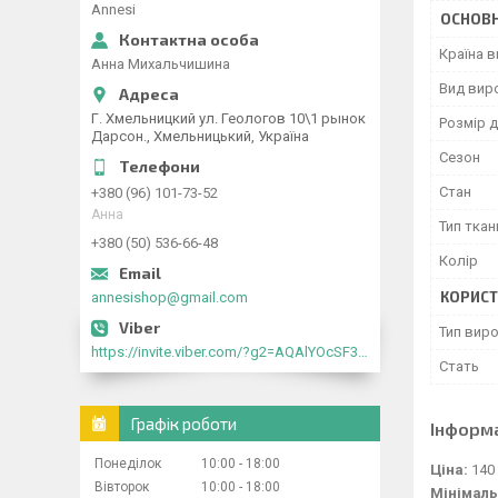
Annesi
ОСНОВН
Країна 
Анна Михальчишина
Вид вир
Г. Хмельницкий ул. Геологов 10\1 рынок
Розмір д
Дарсон., Хмельницький, Україна
Сезон
Стан
+380 (96) 101-73-52
Анна
Тип ткан
+380 (50) 536-66-48
Колір
КОРИСТ
annesishop@gmail.com
Тип вир
https://invite.viber.com/?g2=AQAlYOcSF30rb0kdJdojYDWtk4sNE5eWPg2Om5jJmRlpJwnTwfwnCzMMxer2vioZ"
Стать
Графік роботи
Інформ
Понеділок
10:00
18:00
Ціна:
140
Вівторок
10:00
18:00
Мінімаль