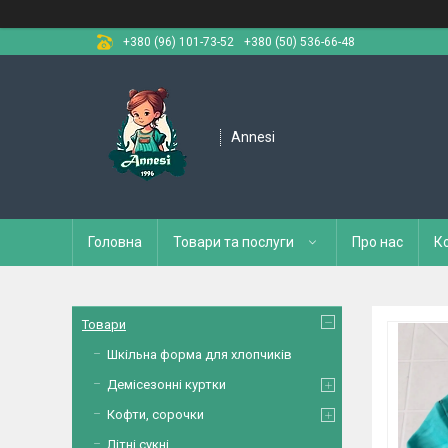
+380 (96) 101-73-52
+380 (50) 536-66-48
Annesi
Головна
Товари та послуги
Про нас
К
Товари
Шкільна форма для хлопчиків
Демісезонні куртки
Кофти, сорочки
Літні сукні