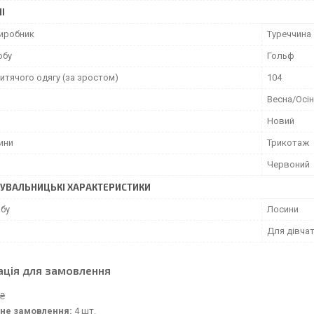
І
виробник
Туреччина
обу
Гольф
итячого одягу (за зростом)
104
Весна/Осі
Новий
ини
Трикотаж
Червоний
УВАЛЬНИЦЬКІ ХАРАКТЕРИСТИКИ
обу
Лосини
Для дівча
ація для замовлення
 ₴
не замовлення:
4 шт.