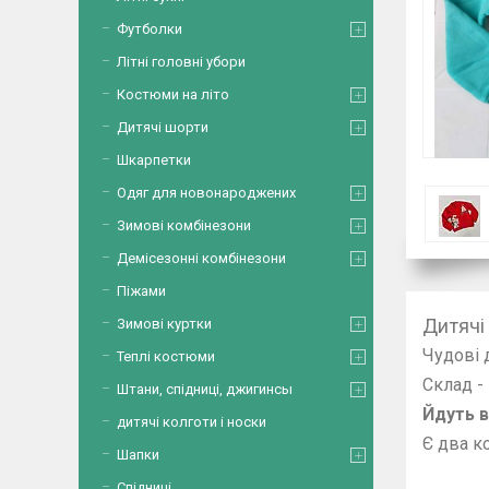
Футболки
Літні головні убори
Костюми на літо
Дитячі шорти
Шкарпетки
Одяг для новонароджених
Зимові комбінезони
Демісезонні комбінезони
Піжами
Дитячі
Зимові куртки
Чудові 
Теплі костюми
Склад -
Штани, спідниці, джигинсы
Йдуть в 
дитячі колготи і носки
Є два к
Шапки
Спідниці