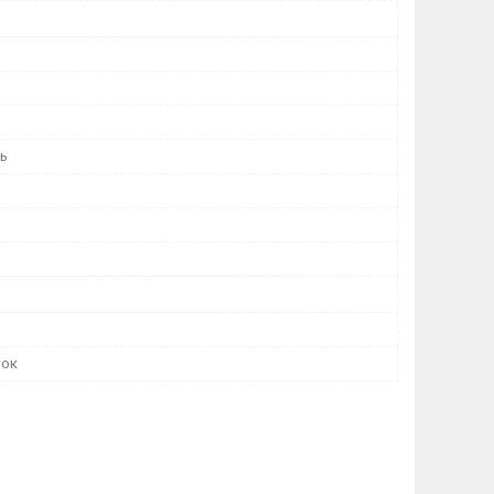
нь
ток