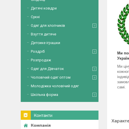
Дитячі ковдри
Сукні
Одяг для хлопчиків
Взуття дитяче
Детсике іграшки
Роздріб
Ми по
Україн
Розпродаж
Ми цін
Одяг для Дівчаток
кожног
індиві
Чоловічий одяг оптом
замовл
Молодіжка чоловічий одяг
самі.
Шкільна форма
Контакти
Характ