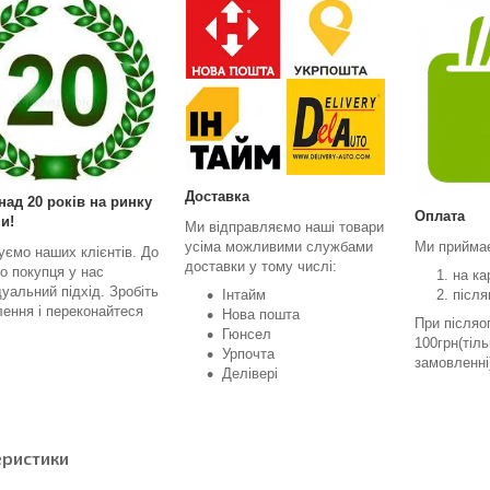
Доставка
над 20 років на ринку
Оплата
и!
Ми відправляємо наші товари
усіма можливими службами
Ми прийма
уємо наших клієнтів. До
доставки у тому числі:
о покупця у нас
на ка
дуальний підхід. Зробіть
Інтайм
після
ення і переконайтеся
Нова пошта
При післяо
Гюнсел
100грн(тіл
Урпочта
замовленні
Делівері
еристики