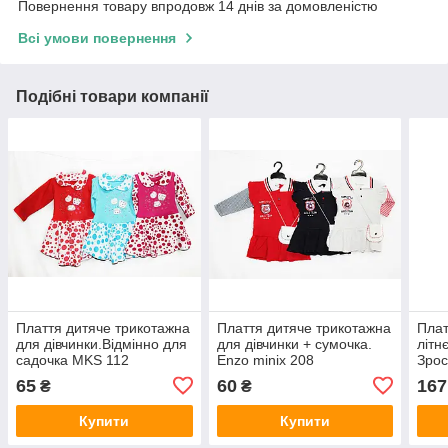
Повернення товару впродовж 14 днів за домовленістю
Всі умови повернення
Подібні товари компанії
Плаття дитяче трикотажна
Плаття дитяче трикотажна
Плат
для дівчинки.Відмінно для
для дівчинки + сумочка.
літн
садочка MKS 112
Еnzo minix 208
Зрос
Chik
65
60
167
₴
₴
Купити
Купити