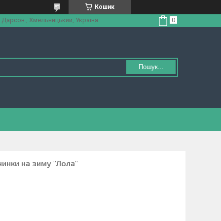
Кошик
 Дарсон., Хмельницький, Україна
Пошук...
чинки на зиму "Лола"