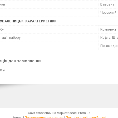
ини
Бавовна
Червоний
УВАЛЬНИЦЬКІ ХАРАКТЕРИСТИКИ
обу
Комплект
тація набору
Кофта, Шт
Повсякден
ація для замовлення
0 ₴
Сайт створений на маркетплейсі
Prom.ua
Annesi |
Поскаржитися на контент
|
Політика конфіденційності