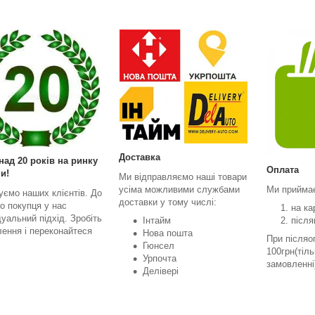
Доставка
над 20 років на ринку
Оплата
и!
Ми відправляємо наші товари
усіма можливими службами
Ми прийма
уємо наших клієнтів. До
доставки у тому числі:
о покупця у нас
на ка
дуальний підхід. Зробіть
Інтайм
після
ення і переконайтеся
Нова пошта
При післяо
Гюнсел
100грн(тіл
Урпочта
замовленні
Делівері