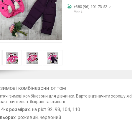
+380 (96) 101-73-52
Анна
 зимові комбінезони оптом
тячі зимові комбінезони для дівчинки. Варто відзначити хорошу якіс
ч - синтепон. Яскраві та стильні.
 4-х розмірах
, на ріст 92, 98, 104, 110
ольорах
: рожевий, червоний