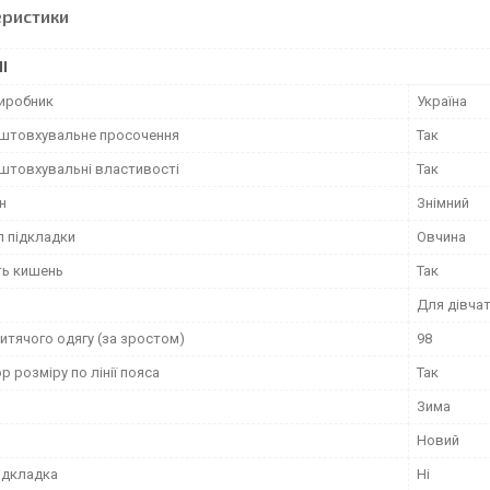
еристики
І
виробник
Україна
штовхувальне просочення
Так
штовхувальні властивості
Так
н
Знімний
л підкладки
Овчина
ть кишень
Так
Для дівча
итячого одягу (за зростом)
98
р розміру по лінії пояса
Так
Зима
Новий
ідкладка
Ні