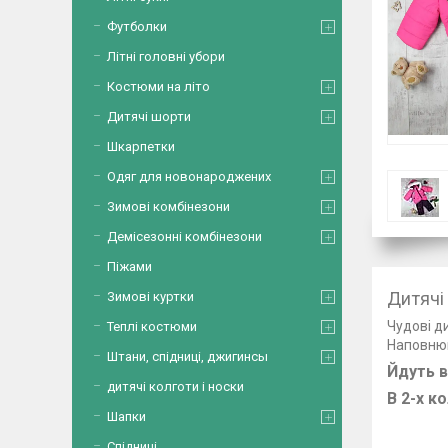
Футболки
Літні головні убори
Костюми на літо
Дитячі шорти
Шкарпетки
Одяг для новонароджених
Зимові комбінезони
Демісезонні комбінезони
Піжами
Дитячі
Зимові куртки
Чудові ди
Теплі костюми
Наповнюва
Штани, спідниці, джигинсы
Йдуть в
дитячі колготи і носки
В 2-х к
Шапки
Спідниці