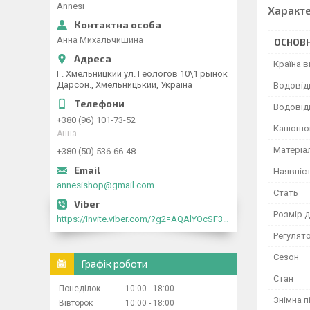
Annesi
Характ
Анна Михальчишина
ОСНОВН
Країна 
Г. Хмельницкий ул. Геологов 10\1 рынок
Дарсон., Хмельницький, Україна
Водовід
Водовід
+380 (96) 101-73-52
Капюшо
Анна
Матеріа
+380 (50) 536-66-48
Наявніс
annesishop@gmail.com
Стать
Розмір д
https://invite.viber.com/?g2=AQAlYOcSF30rb0kdJdojYDWtk4sNE5eWPg2Om5jJmRlpJwnTwfwnCzMMxer2vioZ"
Регулято
Сезон
Графік роботи
Стан
Понеділок
10:00
18:00
Знімна п
Вівторок
10:00
18:00