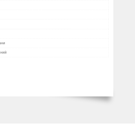
ани
ний