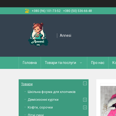
+380 (96) 101-73-52
+380 (50) 536-66-48
Annesi
Головна
Товари та послуги
Про нас
К
Товари
Шкільна форма для хлопчиків
Демісезонні куртки
Кофти, сорочки
Літні сукні