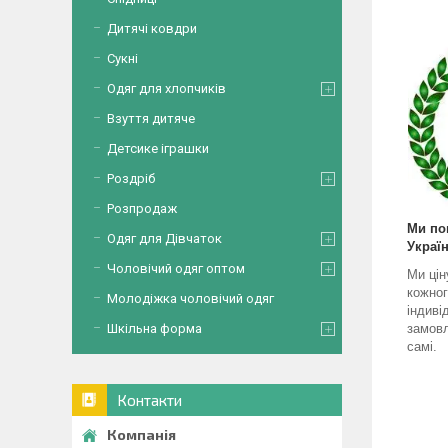
Дитячі ковдри
Сукні
Одяг для хлопчиків
Взуття дитяче
Детсике іграшки
Роздріб
Розпродаж
Ми по
Одяг для Дівчаток
Україн
Чоловічий одяг оптом
Ми цін
кожног
Молодіжка чоловічий одяг
індиві
Шкільна форма
замовл
самі.
Контакти