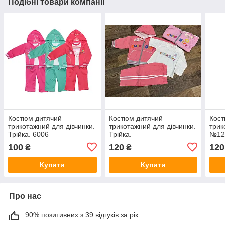
Подібні товари компанії
Костюм дитячий
Костюм дитячий
Кост
трикотажний для дівчинки.
трикотажний для дівчинки.
трик
Трійка. 6006
Трійка.
№12
100
120
120
₴
₴
Купити
Купити
Про нас
90% позитивних з 39 відгуків за рік