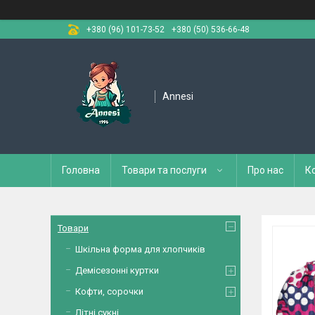
+380 (96) 101-73-52
+380 (50) 536-66-48
Annesi
Головна
Товари та послуги
Про нас
К
Товари
Шкільна форма для хлопчиків
Демісезонні куртки
Кофти, сорочки
Літні сукні