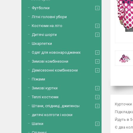
Футболки
Літні головні убори
Костюми на літо
Дитячі шорти
Шкарпетки
Одяг для новонароджених
Зимові комбінезони
Демісезонні комбінезони
Піжами
Зимові куртки
Теплі костюми
Курточки 
Штани, спідниці, джигинсы
Підкладка
дитячі колготи і носки
Йдуть в 5-
Шапки
Є два кол
Спідниці