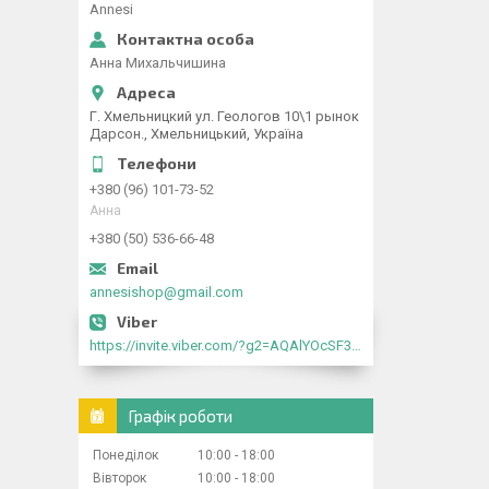
Annesi
Анна Михальчишина
Г. Хмельницкий ул. Геологов 10\1 рынок
Дарсон., Хмельницький, Україна
+380 (96) 101-73-52
Анна
+380 (50) 536-66-48
annesishop@gmail.com
https://invite.viber.com/?g2=AQAlYOcSF30rb0kdJdojYDWtk4sNE5eWPg2Om5jJmRlpJwnTwfwnCzMMxer2vioZ"
Графік роботи
Понеділок
10:00
18:00
Вівторок
10:00
18:00