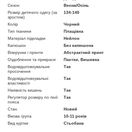
Сезон
Весна/Осінь
Розмір дитячого одягу (за
134-140
зростом)
Колір
Чорний
Тип тканини
Плащівка
Матеріал підкладки
Нейлон
Капюшон
Без капюшона
Візерунки і принти
Абстрактний принт
Оздоблення та прикраси
Паєтки, Вишивка
Водовідштовхувальне
Так
просочення
Водовідштовхувальні
Так
властивості
Наявність кишень
Так
Регулятор розміру по лінії
Так
пояса
Стан
Новий
Вікова група
10-11 років
Вид куртки
Стьобана