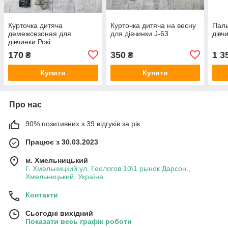
Курточка дитяча
Курточка дитяча на весну
Паль
демежсезоная для
для дівчинки J-63
дівч
дівчинки Рокі
170
350
1 3
₴
₴
Купити
Купити
Про нас
90% позитивних з 39 відгуків за рік
Працює з 30.03.2023
м. Хмельницький
Г. Хмельницкий ул. Геологов 10\1 рынок Дарсон.,
Хмельницький, Україна
Контакти
Сьогодні вихідний
Показати весь графік роботи