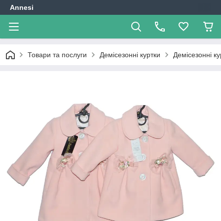
Annesi
Товари та послуги
Демісезонні куртки
Демісезонні ку