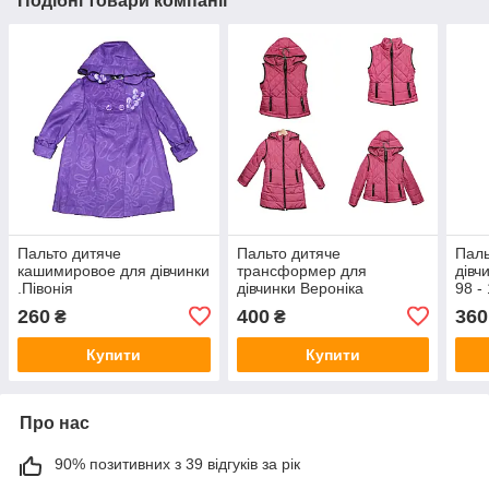
Подібні товари компанії
Пальто дитяче
Пальто дитяче
Паль
кашимировое для дівчинки
трансформер для
дівч
.Півонія
дівчинки Вероніка
98 -
260
400
360
₴
₴
Купити
Купити
Про нас
90% позитивних з 39 відгуків за рік