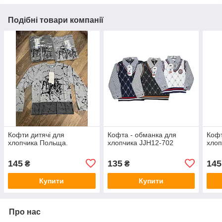
Подібні товари компанії
Кофти дитячі для
Кофта - обманка для
Кофт
хлопчика Польща.
хлопчика JJH12-702
хлоп
145
135
145
₴
₴
Купити
Купити
Про нас