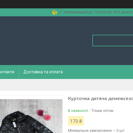
Г. Хмельницкий ул. Геологов 10\1 рынок
онтакти
Доставка та оплата
Курточка дитяча демежсезо
В наявності
Тільки оптом
170 ₴
Мінімальне замовлення — 3 шт.