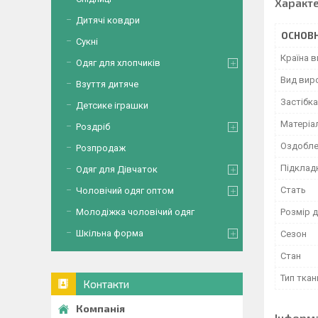
Характ
Дитячі ковдри
ОСНОВН
Сукні
Країна 
Одяг для хлопчиків
Вид вир
Взуття дитяче
Застібка
Детсике іграшки
Матеріа
Роздріб
Оздобле
Розпродаж
Підклад
Одяг для Дівчаток
Стать
Чоловічий одяг оптом
Молодіжка чоловічий одяг
Розмір д
Шкільна форма
Сезон
Стан
Тип ткан
Контакти
Інформ