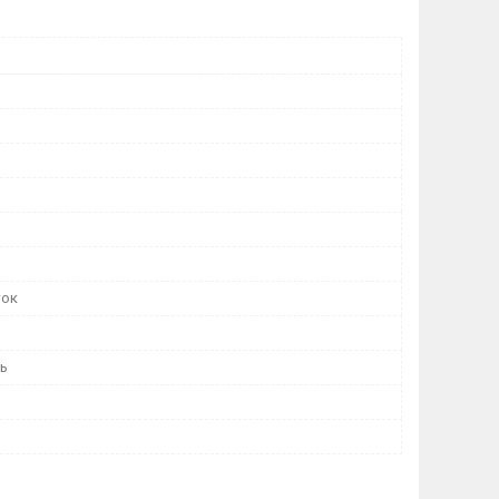
ток
нь