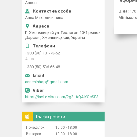
Annesi
Ціна:
170
Анна Михальчишина
Мінімаль
Г. Хмельницкий ул. Геологов 10\1 рынок
Дарсон., Хмельницький, Україна
+380 (96) 101-73-52
Анна
+380 (50) 536-66-48
annesishop@gmail.com
https://invite.viber.com/?g2=AQAlYOcSF30rb0kdJdojYDWtk4sNE5eWPg2Om5jJmRlpJwnTwfwnCzMMxer2vioZ"
Графік роботи
Понеділок
10:00
18:00
Вівторок
10:00
18:00