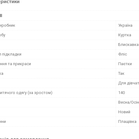
еристики
І
виробник
Україна
обу
Куртка
Блискавка
л підкладки
Фліс
ння та прикраси
Паєтки
ка
Так
Для дівча
итячого одягу (за зростом)
140
Весна/Осі
Новий
ини
Плащівка
ація для замовлення