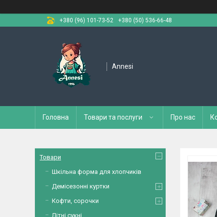
+380 (96) 101-73-52
+380 (50) 536-66-48
Annesi
Головна
Товари та послуги
Про нас
К
Товари
Шкільна форма для хлопчиків
Демісезонні куртки
Кофти, сорочки
Літні сукні