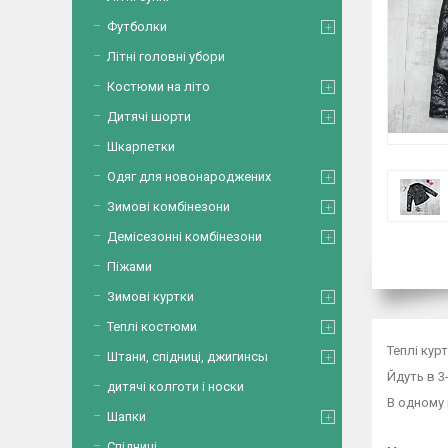
Футболки
Літні головні убори
Костюми на літо
Дитячі шорти
Шкарпетки
Одяг для новонароджених
Зимові комбінезони
Демісезонні комбінезони
Піжами
Зимові куртки
Теплі костюми
Теплі кур
Штани, спідниці, джигинсы
Йдуть в 3-
дитячі колготи і носки
В одному 
Шапки
Спідниці