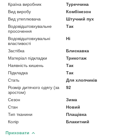
Країна виробник
Туреччина
Вид виробу
Комбінезон
Вид утеплювача
Штучний пух
Водовідштовхувальне
Так
просочення
Водовідштовхувальні
Ні
властивості
Застібка
Блискавка
Матеріал підкладки
Трикотаж
Наявність кишень
Так
Підкладка
Так
Стать
Для хлопчиків
Розмір дитячого одягу (за
92
зростом)
Сезон
Зима
Стан
Новий
Тип тканини
Плащівка
Колір
Блакитний
Приховати