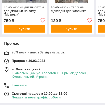
Комбінезони дитячі оптом
Комбінезони теплі на
Комб
для дівчинки на зиму
підкладці для хлопчика.
для 
"Метелик"
"Мет
750
120
750
₴
₴
Купити
Купити
Про нас
90% позитивних з 39 відгуків за рік
Працює з 30.03.2023
м. Хмельницький
Г. Хмельницкий ул. Геологов 10\1 рынок Дарсон.,
Хмельницький, Україна
Контакти
Сьогодні працює з 10:00 до 18:00
Показати весь графік роботи