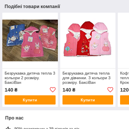
Подібні товари компанії
Безрукавка дитяча тепла 3
Безрукавка дитяча тепла
Кофт
кольори 2 розміру.
для дівчинки. 3 кольори 3
тепл
БаксіВан
розміру. БаксіВан
Кро
140
140
120
₴
₴
Купити
Купити
Про нас
90% позитивних з 39 відгуків за рік