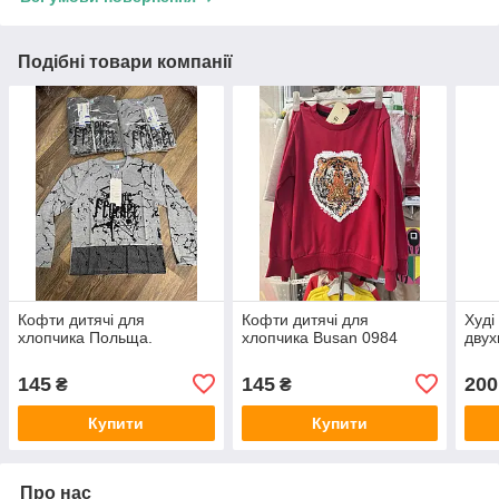
Подібні товари компанії
Кофти дитячі для
Кофти дитячі для
Худі
хлопчика Польща.
хлопчика Busan 0984
двух
145
145
200
₴
₴
Купити
Купити
Про нас