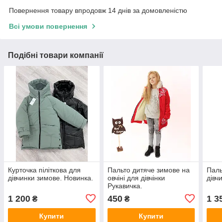
Повернення товару впродовж 14 днів за домовленістю
Всі умови повернення
Подібні товари компанії
Курточка піліткова для
Пальто дитяче зимове на
Паль
дівчинки зимове. Новинка.
овчіні для дівчінки
дівч
Рукавичка.
1 200
450
1 3
₴
₴
Купити
Купити