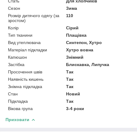
Стать
Для хлопчиків
Сезон
Зима
Розмір дитячого одягу (за
110
зростом)
Колір
Сірий
Тип тканини
Плащівка
Вид утеплювача
Синтепон, Хутро
Матеріал підкладки
Хутро вовна
Капюшон
Знімний
Застібка
Блискавка, Липучка
Просочення швів
Так
Наявність кишень
Так
Знімна підкладка
Так
Стан
Новий
Підкладка
Так
Вікова група
3-4 роки
Приховати