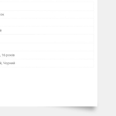
ток
й
4, 16 років
й, Чорний