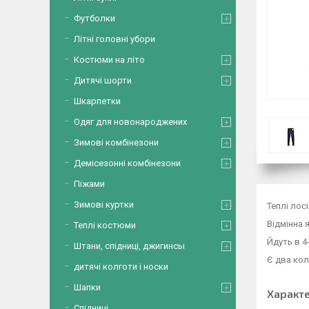
Футболки
Літні головні убори
Костюми на літо
Дитячі шорти
Шкарпетки
Одяг для новонароджених
Зимові комбінезони
Демісезонні комбінезони
Піжами
Зимові куртки
Теплі лос
Відмінна 
Теплі костюми
Йдуть в 4-
Штани, спідниці, джигинсы
Є два кол
дитячі колготи і носки
Шапки
Характ
Спідниці