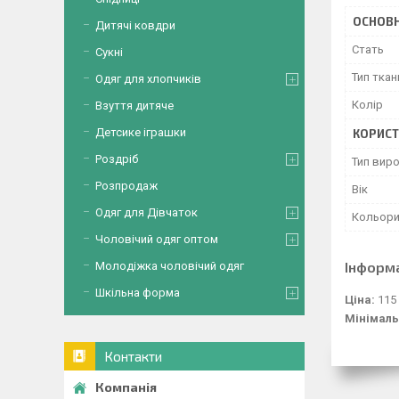
ОСНОВН
Дитячі ковдри
Стать
Сукні
Тип ткан
Одяг для хлопчиків
Колір
Взуття дитяче
Детсике іграшки
КОРИСТ
Роздріб
Тип вир
Розпродаж
Вік
Одяг для Дівчаток
Кольор
Чоловічий одяг оптом
Інформ
Молодіжка чоловічий одяг
Шкільна форма
Ціна:
115
Мінімаль
Контакти