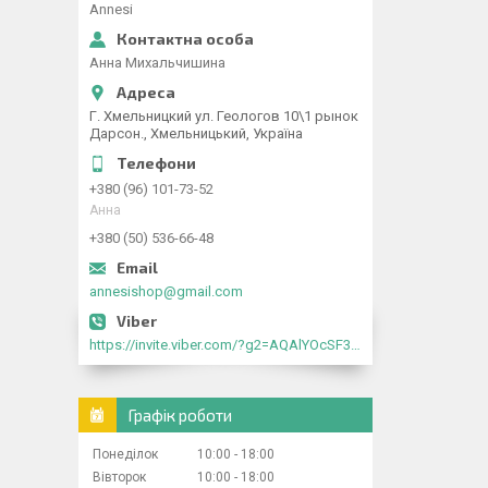
Annesi
Анна Михальчишина
Г. Хмельницкий ул. Геологов 10\1 рынок
Дарсон., Хмельницький, Україна
+380 (96) 101-73-52
Анна
+380 (50) 536-66-48
annesishop@gmail.com
https://invite.viber.com/?g2=AQAlYOcSF30rb0kdJdojYDWtk4sNE5eWPg2Om5jJmRlpJwnTwfwnCzMMxer2vioZ"
Графік роботи
Понеділок
10:00
18:00
Вівторок
10:00
18:00