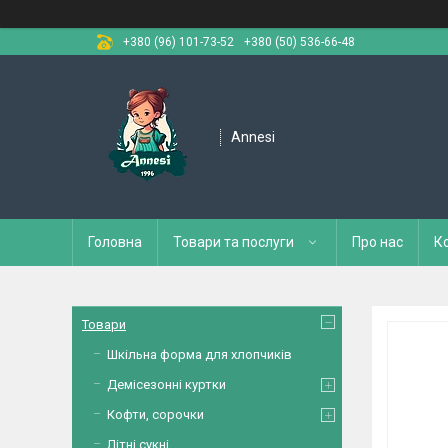
+380 (96) 101-73-52
+380 (50) 536-66-48
Annesi
Головна
Товари та послуги
Про нас
К
Товари
Шкільна форма для хлопчиків
Демісезонні куртки
Кофти, сорочки
Літні сукні