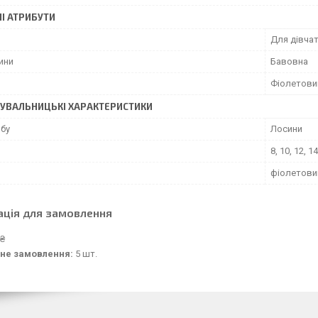
І АТРИБУТИ
Для дівча
ини
Бавовна
Фіолетови
УВАЛЬНИЦЬКІ ХАРАКТЕРИСТИКИ
обу
Лосини
8, 10, 12, 1
и
фіолетови
ація для замовлення
 ₴
не замовлення:
5 шт.