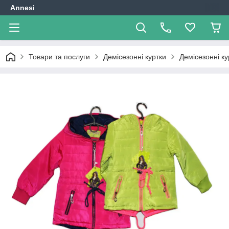
Annesi
Товари та послуги
Демісезонні куртки
Демісезонні ку