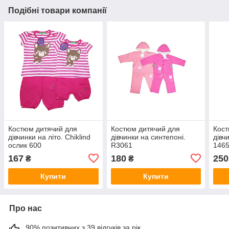
Подібні товари компанії
Костюм дитячий для
Костюм дитячий для
Кост
дівчинки на літо. Chiklind
дівчинки на синтепоні.
дівч
ослик 600
R3061
146
167
180
250
₴
₴
Купити
Купити
Про нас
90% позитивних з 39 відгуків за рік