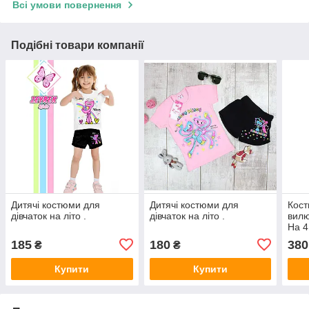
Всі умови повернення
Подібні товари компанії
Дитячі костюми для
Дитячі костюми для
Кост
дівчаток на літо .
дівчаток на літо .
вилю
На 4
185
180
380
₴
₴
Купити
Купити