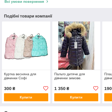
Всі умови повернення
Подібні товари компанії
Куртка весняна для
Пальто дитяче для
Плащ
дівчинки Софі
дівчинки зимове.
дівч
300
1 350
190
₴
₴
Купити
Купити