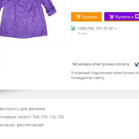
Купити
Купити з
+380 (96) 101-73-52
Анна
У компанії підключені електронні п
покидаючи сайту.
е пальто для дівчинки.
розмірах. на ріст 104, 110. 116, 122
 кольорі: фиолетововй