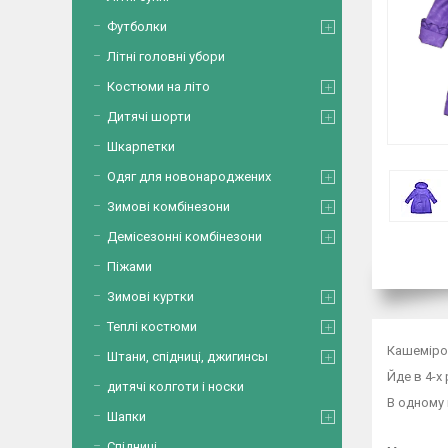
Футболки
Літні головні убори
Костюми на літо
Дитячі шорти
Шкарпетки
Одяг для новонароджених
Зимові комбінезони
Демісезонні комбінезони
Піжами
Зимові куртки
Теплі костюми
Кашеміров
Штани, спідниці, джигинсы
Йде в 4-х 
дитячі колготи і носки
В одному
Шапки
Спідниці