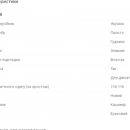
еристики
І
виробник
Україна
обу
Пальто
Гудзики
н
Знімний
л підкладки
Віскоза
ка
Так
Для дівча
итячого одягу (за зростом)
110-116
Новий
ини
Кашемір
Бузковий
ація для замовлення