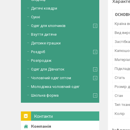
Характ
Дитячі ковдри
ОСНОВН
Сукні
Країна 
Одяг для хлопчиків
Вид вир
Взуття дитяче
Застібка
Детсике іграшки
Капюшо
Роздріб
Матеріа
Розпродаж
Підклад
Одяг для Дівчаток
Стать
Чоловічий одяг оптом
Молодіжка чоловічий одяг
Розмір д
Шкільна форма
Стан
Тип ткан
Колір
Контакти
Інформ