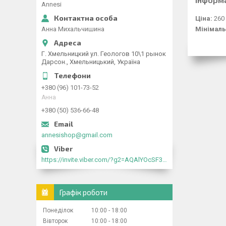
Annesi
Ціна:
260
Анна Михальчишина
Мінімаль
Г. Хмельницкий ул. Геологов 10\1 рынок
Дарсон., Хмельницький, Україна
+380 (96) 101-73-52
Анна
+380 (50) 536-66-48
annesishop@gmail.com
https://invite.viber.com/?g2=AQAlYOcSF30rb0kdJdojYDWtk4sNE5eWPg2Om5jJmRlpJwnTwfwnCzMMxer2vioZ"
Графік роботи
Понеділок
10:00
18:00
Вівторок
10:00
18:00