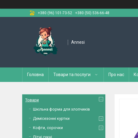
+380 (96) 101-73-52
+380 (50) 536-66-48
Annesi
Головна
Товари та послуги
Про нас
К
Товари
Шкільна форма для хлопчиків
Демісезонні куртки
Кофти, сорочки
Літні сукні