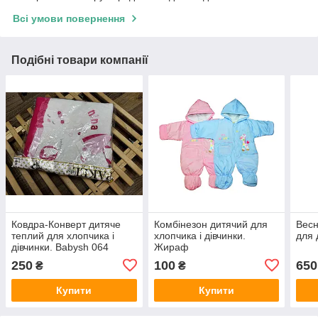
Всі умови повернення
Подібні товари компанії
Ковдра-Конверт дитяче
Комбінезон дитячий для
Весн
теплий для хлопчика і
хлопчика і дівчинки.
для 
дівчинки. Babysh 064
Жираф
250
100
650
₴
₴
Купити
Купити