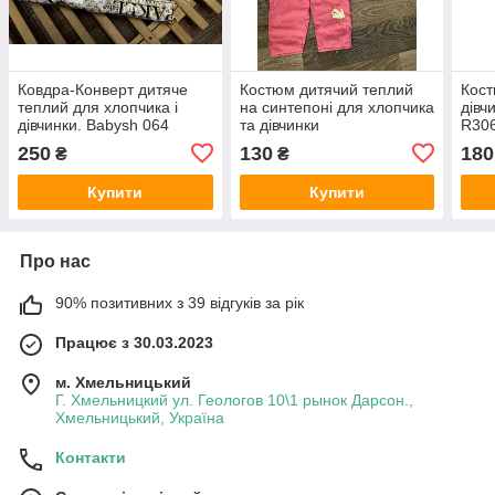
Ковдра-Конверт дитяче
Костюм дитячий теплий
Кост
теплий для хлопчика і
на синтепоні для хлопчика
дівч
дівчинки. Babysh 064
та дівчинки
R30
250
130
180
₴
₴
Купити
Купити
Про нас
90% позитивних з 39 відгуків за рік
Працює з 30.03.2023
м. Хмельницький
Г. Хмельницкий ул. Геологов 10\1 рынок Дарсон.,
Хмельницький, Україна
Контакти