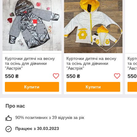
Курточки дитячі на весну
Курточки дитячі на весну
Курт
та осінь для дівчинки
та осінь для дівчинки
та о
"Австрія"
"Австрія"
"Авс
550
550
550
₴
₴
Купити
Купити
Про нас
90% позитивних з 39 відгуків за рік
Працює з 30.03.2023