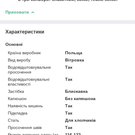
Приховати
Характеристики
Основні
Країна виробник
Польща
Вид виробу
Вітровка
Водовідштовхувальне
Так
просочення
Водовідштовхувальні
Так
властивості
Застібка
Блискавка
Капюшон
Без капюшона
Наявність кишень
Так
Підкладка
Так
Стать
Для хлопчиків
Просочення швів
Так
Розмір дитячого одягу (за
116-122