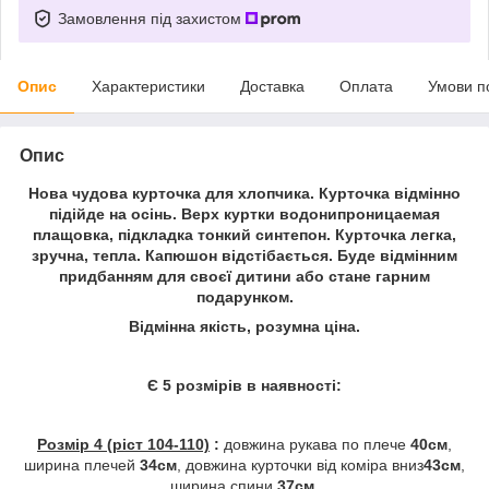
Замовлення під захистом
Опис
Характеристики
Доставка
Оплата
Умови п
Опис
Нова чудова курточка для хлопчика. Курточка відмінно
підійде на
осінь. Верх куртки водонипроницаемая
плащовка, підкладка тонкий синтепон. Курточка легка,
зручна, тепла. Капюшон відстібається. Буде відмінним
придбанням для своєї дитини або стане гарним
подарунком.
Відмінна якість, розумна ціна.
Є 5 розмірів в наявності:
Розмір 4 (ріст 104-110)
:
довжина рукава по плече
40см
,
ширина плечей
34см
, довжина курточки від коміра вниз
43см
,
ширина спини
37см
.