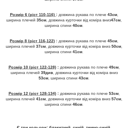
Розмір 6 (ріст 110-116)
:
довжина рукава по плече
43см
,
ширина плечей
35см
, довжина курточки від коміра вниз
47см
,
ширина спини
40см
.
Розмір 8 (ріст 116-122)
:
довжина рукава по плече
45см
,
ширина плечей
37см
, довжина курточки від коміра вниз
50см
,
ширина спини
41см
.
Розмір 10 (ріст 122-128)
:
довжина рукава по плече
49см
,
ширина плечей
39див
, довжина курточки від коміра вниз
53см
, ширина спини
43см
.
Розмір 12 (ріст 128-134)
:
довжина рукава по плече
53см
,
ширина плечей
41см
, довжина курточки від коміра вниз
57см
,
ширина спини
46см
.
Є три кольори: блакитний, синій, темно-синій.