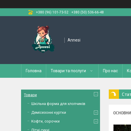
+380 (96) 101-73-52
+380 (50) 536-66-48
Annesi
Головна
Товари та послуги
Про нас
К
Стат
Товари
Шкільна форма для хлопчиків
Демісезонні куртки
ОСНОВНИ
Кофти, сорочки
Літні сукні