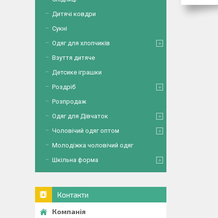
Дитячі ковдри
Сукні
Одяг для хлопчиків
Взуття дитяче
Детсике іграшки
Роздріб
Розпродаж
Одяг для Дівчаток
Чоловічий одяг оптом
Молодіжка чоловічий одяг
Шкільна форма
Контакти