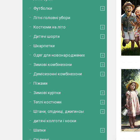
Футболки
Літні головні убори
Костюми на літо
Дитячі шорти
Шкарпетки
Одяг для новонароджених
Зимові комбінезони
Демісезонні комбінезони
Піжами
Зимові куртки
Теплі костюми
Штани, спідниці, джигинсы
дитячі колготи і носки
Шапки
Спідниці