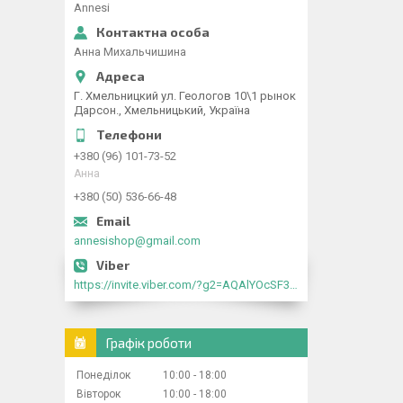
Annesi
Анна Михальчишина
Г. Хмельницкий ул. Геологов 10\1 рынок
Дарсон., Хмельницький, Україна
+380 (96) 101-73-52
Анна
+380 (50) 536-66-48
annesishop@gmail.com
https://invite.viber.com/?g2=AQAlYOcSF30rb0kdJdojYDWtk4sNE5eWPg2Om5jJmRlpJwnTwfwnCzMMxer2vioZ"
Графік роботи
Понеділок
10:00
18:00
Вівторок
10:00
18:00